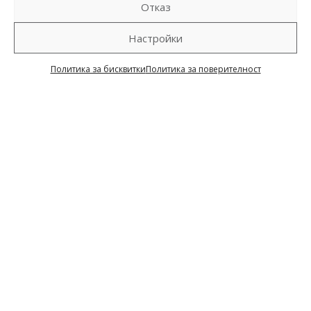
Отказ
Настройки
Политика за бисквитки
Политика за поверителност
НОВА Кетъринг, перфектна
организация на официални
коктейли, прекрасни празници
и стилни корпоративни
партита
Ползвайте услугите ни
за организиране на
семейни и корпоративни празници, коктейли,